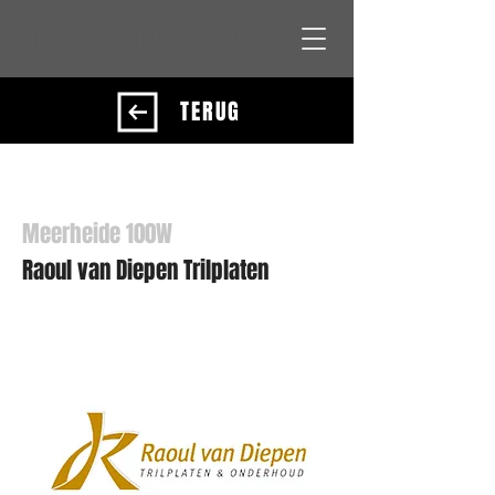
MEERHEIDE 100.NL
TERUG
Meerheide 100W
Raoul van Diepen Trilplaten