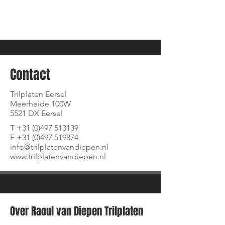
Contact
Trilplaten Eersel
Meerheide 100W
5521 DX Eersel
T
+31 (0)497 513139
F +31 (0)497 519874
info@trilplatenvandiepen.nl
www.trilplatenvandiepen.nl
Over Raoul van Diepen Trilplaten