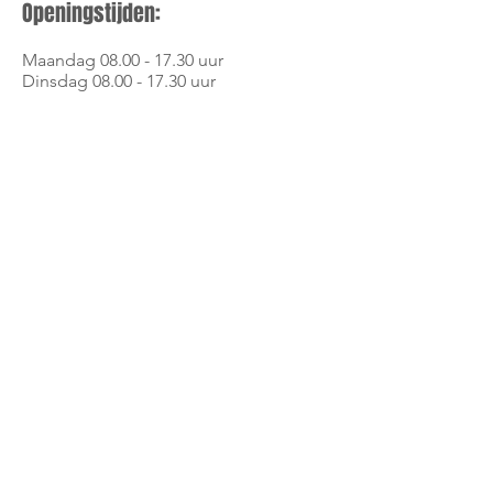
Openingstijden:
Maandag 08.00 - 17.30 uur
Dinsdag 08.00 - 17.30 uur
Woensdag 08.00 - 17.30 uur
Donderdag 08.00 - 17.30 uur
Vrijdag 08.00 - 17.00 uur
Donderdag koopavond! 18.30 tot
21.00 uur
Zaterdag alsmede's avonds op
afspraak
TERUG
domeinen:
www.bedrijvencomplexmeerheide100.nl
|
www.meerheide100.nl
|
www.meerheide100.com
Design en onderhoud door:
www.makeitcreations.com