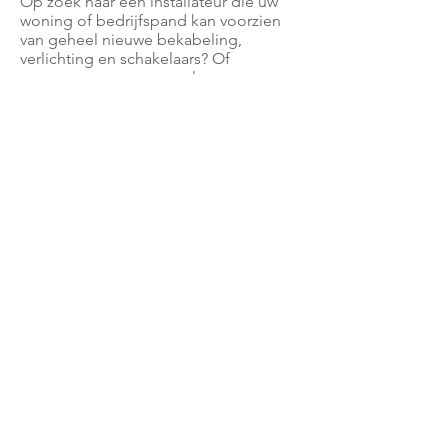
Op zoek naar een installateur die uw
woning of bedrijfspand kan voorzien
van geheel nieuwe bekabeling,
verlichting en schakelaars? Of
overweegt u zonnepanelen te nemen
en bent u op zoek naar advies over
hoe u ook op andere manieren
energie kunt besparen? Of wilt u
gewoon een lampje laten ophangen?
Dan bent u bij KENNIS TOTAAL
TECHNIEK op de juiste plek!
TERUG
domeinen:
www.bedrijvencomplexmeerheide100.nl
|
www.meerheide100.nl
|
www.meerheide100.com
Design en onderhoud door:
www.makeitcreations.com