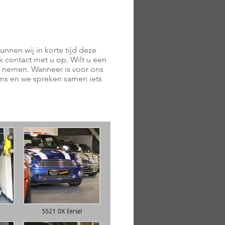
nnen wij in korte tijd deze
jk contact met u op. Wilt u een
te nemen. Wanneer is voor ons
ons en we spreken samen iets