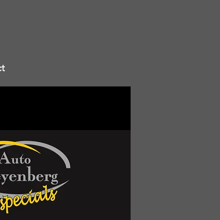
0.NL
t