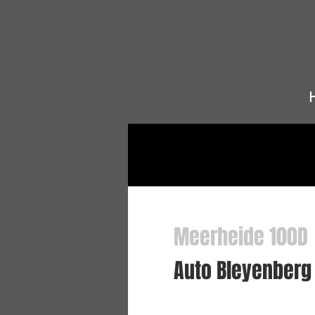
MEE
Meerheide 100D
Hello
Auto Bleyenberg