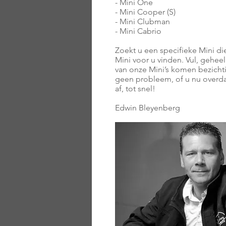
- Mini One
- Mini Cooper (S)
- Mini Clubman
- Mini Cabrio
Zoekt u een specifieke Mini di
Mini voor u vinden. Vul, geheel
van onze Mini’s komen bezichti
geen probleem, of u nu overda
af, tot snel!
Edwin Bleyenberg